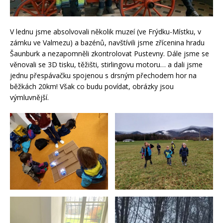
V lednu jsme absolvovali několik muzeí (ve Frýdku-Místku, v
zámku ve Valmezu) a bazénů, navštívili jsme zřícenina hradu
Šaunburk a nezapomněli zkontrolovat Pustevny. Dále jsme se
věnovali se 3D tisku, těžišti, stirlingovu motoru… a dali jsme
jednu přespávačku spojenou s drsným přechodem hor na
běžkách 20km! Však co budu povídat, obrázky jsou
výmluvnější.