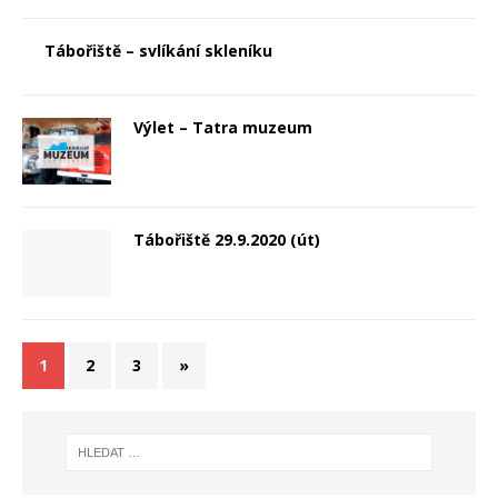
Tábořiště – svlíkání skleníku
Výlet – Tatra muzeum
Tábořiště 29.9.2020 (út)
1
2
3
»