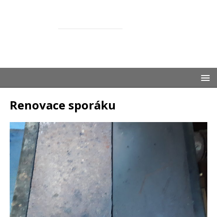
ŽASNEM
SPOLEČNĚ S DĚTMI
Renovace sporáku