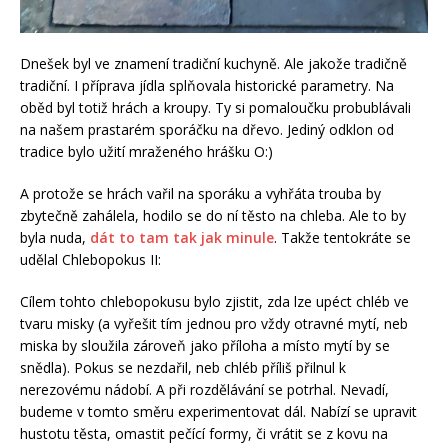
Dnešek byl ve znamení tradiční kuchyně. Ale jakože tradičně
tradiční. I příprava jídla splňovala historické parametry. Na
oběd byl totiž hrách a kroupy. Ty si pomaloučku probublávali
na našem prastarém sporáčku na dřevo. Jediný odklon od
tradice bylo užití mraženého hrášku O:)
A protože se hrách vařil na sporáku a vyhřáta trouba by
zbytečně zahálela, hodilo se do ní těsto na chleba. Ale to by
byla nuda,
dát to tam tak jak minule
. Takže tentokráte se
udělal Chlebopokus II:
Cílem tohto chlebopokusu bylo zjistit, zda lze upéct chléb ve
tvaru misky (a vyřešit tím jednou pro vždy otravné mytí, neb
miska by sloužila zároveň jako příloha a místo mytí by se
snědla). Pokus se nezdařil, neb chléb příliš přilnul k
nerezovému nádobí. A při rozdělávání se potrhal. Nevadí,
budeme v tomto směru experimentovat dál. Nabízí se upravit
hustotu těsta, omastit pečící formy, či vrátit se z kovu na