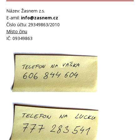
Název: Žasnem z.s.
E-amil:
info@zasnem.cz
Číslo účtu: 29349863/2010
Místo činu
IČ: 09349863