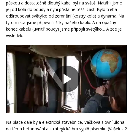
páskou a dostatečně dlouhý kabel byl na světě! Natáhli jsme
jej od kola do boudy a nyní přišla nejtěžší část. Bylo třeba
odšroubovat světýlko od zemnění (kostry kola) a dynama. Na
tyto místa jsme připevnili žilky našeho kablu. A na opačný
konec kabelu (uvnitř boudy) jsme připojili světýlko… A zde je
výsledek.
Na place dále byla elektrická stavebnice, Vaškova slovní úloha
na téma betonování a strategická hra vyplň písemku (Vašek s 2