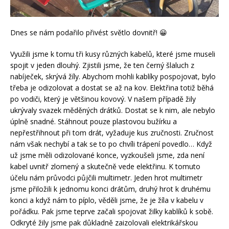
Dnes se nám podařilo přivést světlo dovnitř! 😀
Využili jsme k tomu tři kusy různých kabelů, které jsme museli
spojit v jeden dlouhý. Zjistili jsme, že ten černý šlaluch z
nabíječek, skrývá žíly. Abychom mohli kablíky pospojovat, bylo
třeba je odizolovat a dostat se až na kov. Elektřina totiž běhá
po vodiči, který je většinou kovový. V našem případě žily
ukrývaly svazek měděných drátků. Dostat se k nim, ale nebylo
úplně snadné. Stáhnout pouze plastovou bužírku a
nepřestřihnout při tom drát, vyžaduje kus zručnosti. Zručnost
nám však nechybí a tak se to po chvíli trápení povedlo… Když
už jsme měli odizolované konce, vyzkoušeli jsme, zda není
kabel uvnitř zlomený a skutečně vede elektřinu. K tomuto
účelu nám průvodci půjčili multimetr. Jeden hrot multimetr
jsme přiložili k jednomu konci drátům, druhý hrot k druhému
konci a když nám to píplo, věděli jsme, že je žíla v kabelu v
pořádku. Pak jsme teprve začali spojovat žilky kablíků k sobě.
Odkryté žily jsme pak důkladně zaizolovali elektrikářskou