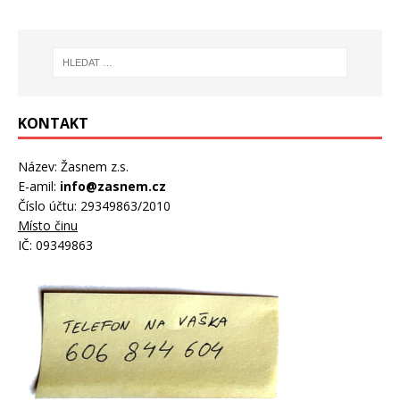
KONTAKT
Název: Žasnem z.s.
E-amil:
info@zasnem.cz
Číslo účtu: 29349863/2010
Místo činu
IČ: 09349863