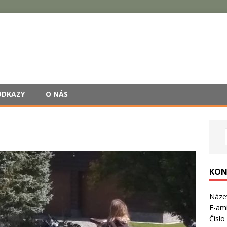
ODKAZY
O NÁS
KON
Název
E-ami
Číslo