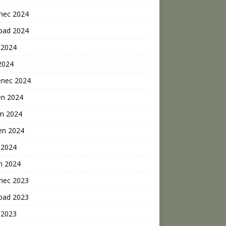
inec 2024
opad 2024
 2024
2024
enec 2024
en 2024
n 2024
en 2024
 2024
n 2024
inec 2023
opad 2023
 2023