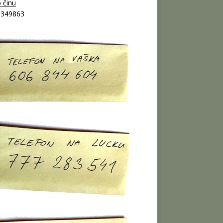
 činu
9349863