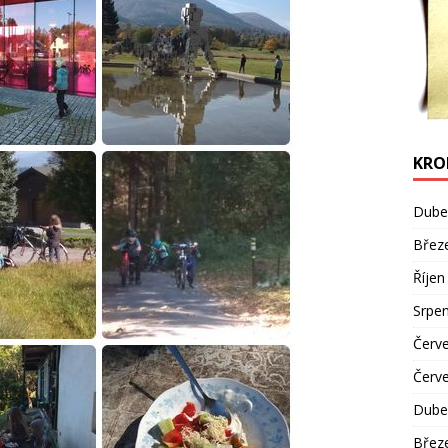
KRO
Dube
Břez
Říjen
Srpe
Červ
Červ
Dube
Břez