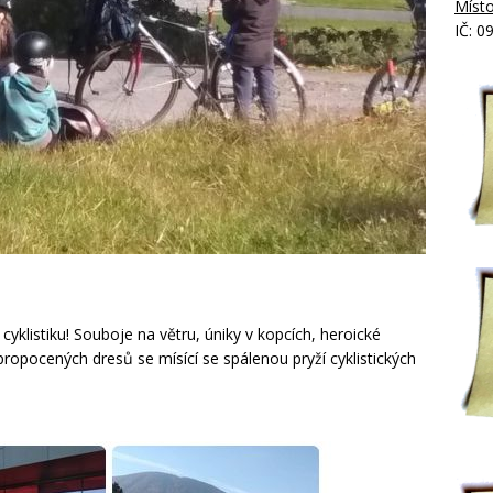
Místo
IČ: 0
cyklistiku! Souboje na větru, úniky v kopcích, heroické
 propocených dresů se mísící se spálenou pryží cyklistických