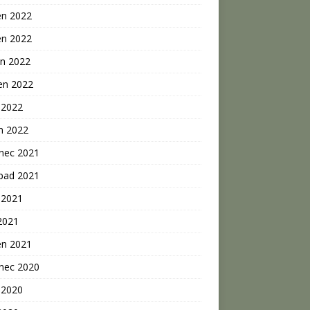
en 2022
en 2022
n 2022
en 2022
 2022
n 2022
inec 2021
opad 2021
 2021
2021
en 2021
inec 2020
 2020