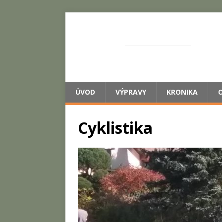
ŽASNEM
SPOLEČNĚ S DĚTMI
ÚVOD
VÝPRAVY
KRONIKA
Cyklistika