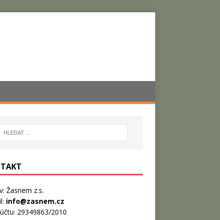
TAKT
: Žasnem z.s.
l:
info@zasnem.cz
 účtu: 29349863/2010