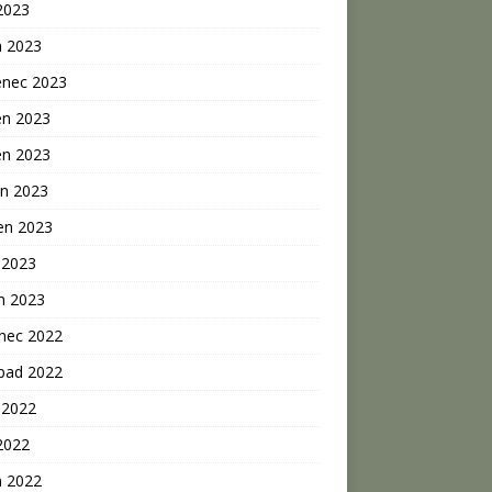
2023
n 2023
enec 2023
en 2023
en 2023
n 2023
en 2023
 2023
n 2023
inec 2022
opad 2022
 2022
2022
n 2022