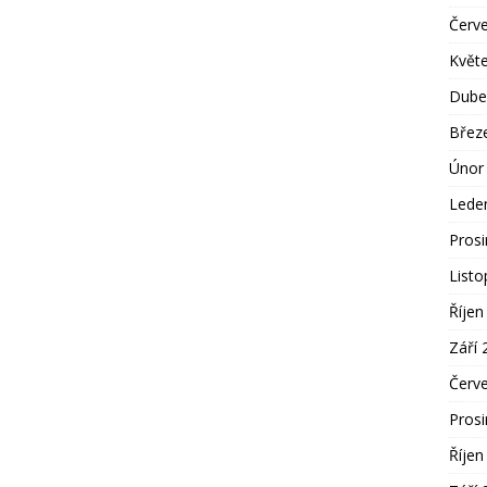
Červ
Květ
Dube
Břez
Únor
Lede
Pros
List
Říjen
Září 
Červ
Pros
Říjen