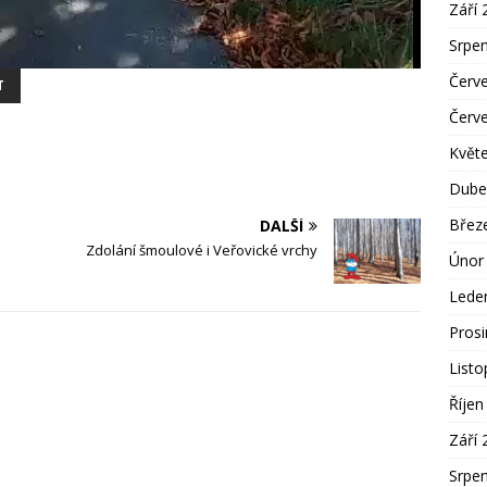
Září 
Srpe
Červ
T
Červ
Květ
Dube
Břez
DALŠÍ
Zdolání šmoulové i Veřovické vrchy
Únor
Lede
Pros
List
Říjen
Září 
Srpe