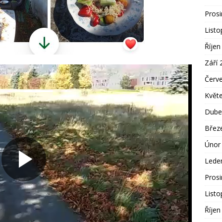
Pros
List
Říjen
Září 
Červ
Květ
Dube
Břez
Únor
Lede
Pros
List
Říjen