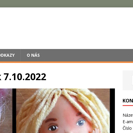
ODKAZY
O NÁS
 7.10.2022
KON
Název
E-ami
Číslo