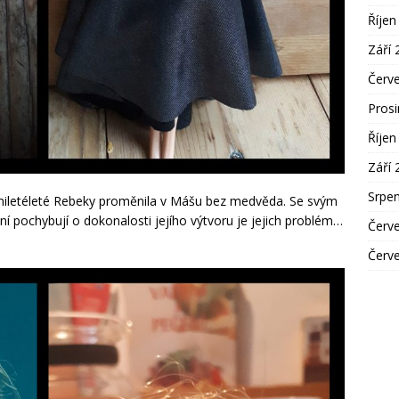
Říjen
Září 
Červ
Pros
Říjen
Září 
Srpe
iletéleté Rebeky proměnila v Mášu bez medvěda. Se svým
í pochybují o dokonalosti jejího výtvoru je jejich problém…
Červ
Červ