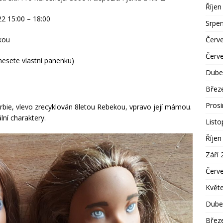
Říjen
22 15:00 – 18:00
Srpe
Červ
kou
Červ
nesete vlastní panenku)
Dube
Břez
Pros
arbie, vlevo zrecyklován 8letou Rebekou, vpravo její mámou.
lní charaktery.
List
Říjen
Září 
Červ
Květ
Dube
Břez