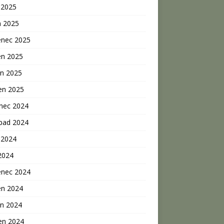
 2025
n 2025
enec 2025
en 2025
n 2025
en 2025
inec 2024
opad 2024
 2024
2024
enec 2024
en 2024
n 2024
en 2024