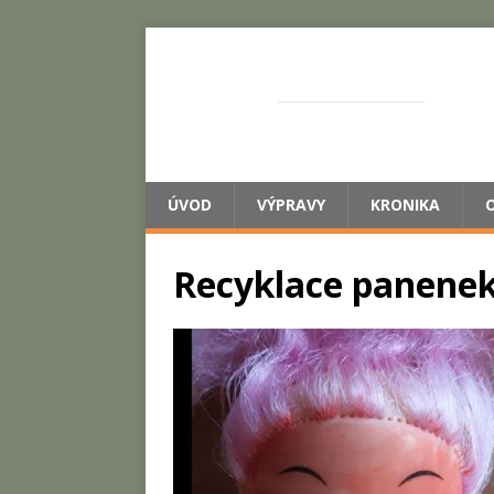
ŽASNEM
SPOLEČNĚ S DĚTMI
ÚVOD
VÝPRAVY
KRONIKA
Recyklace panenek