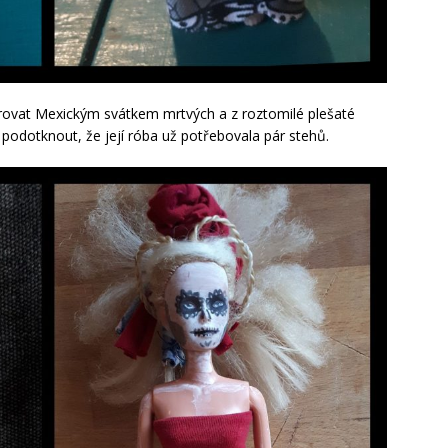
irovat Mexickým svátkem mrtvých a z roztomilé plešaté
 podotknout, že její róba už potřebovala pár stehů.