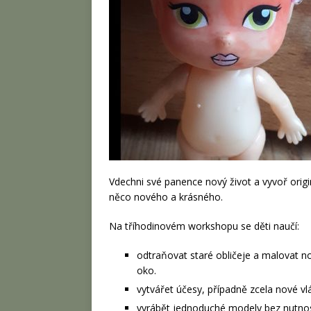
Vdechni své panence nový život a vyvoř origin
něco nového a krásného.
Na tříhodinovém workshopu se děti naučí:
odtraňovat staré obličeje a malovat no
oko.
vytvářet účesy, případně zcela nové vlá
vyrábět jednoduché modely bez nutnosti 