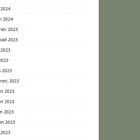
 2024
n 2024
inec 2023
opad 2023
 2023
2023
n 2023
enec 2023
en 2023
en 2023
n 2023
en 2023
 2023