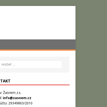
TAKT
: Žasnem z.s.
l:
info@zasnem.cz
 účtu: 29349863/2010