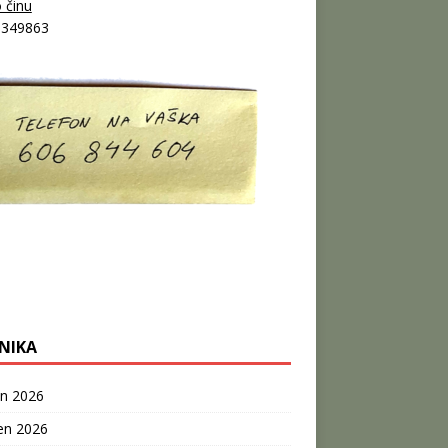
 činu
9349863
NIKA
n 2026
en 2026