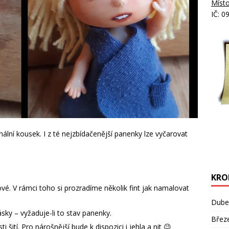
Místo
IČ: 0
ální kousek. I z té nejzbídačenější panenky lze vyčarovat
KRO
vé. V rámci toho si prozradíme několik fint jak namalovat
Dube
sky – vyžaduje-li to stav panenky.
Břez
šití. Pro nárošnější bude k dispozici i jehla a nit 😉