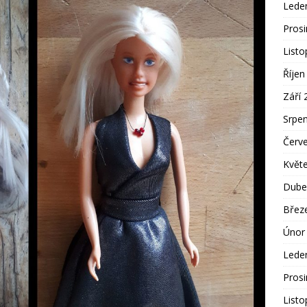
Lede
Pros
List
Říjen
Září 
Srpe
Červ
Květ
Dube
Břez
Únor
Lede
Pros
List