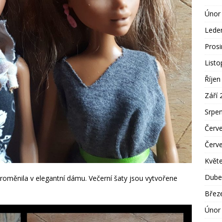
Únor
Lede
Pros
List
Říjen
Září 
Srpe
Červ
Červ
Květ
Dube
roměnila v elegantní dámu. Večerní šaty jsou vytvořene
Břez
Únor