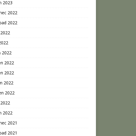
n 2023
inec 2022
opad 2022
 2022
2022
n 2022
en 2022
en 2022
n 2022
en 2022
 2022
n 2022
inec 2021
opad 2021