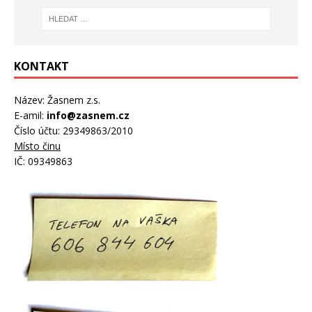
KONTAKT
Název: Žasnem z.s.
E-amil:
info@zasnem.cz
Číslo účtu: 29349863/2010
Místo činu
IČ: 09349863