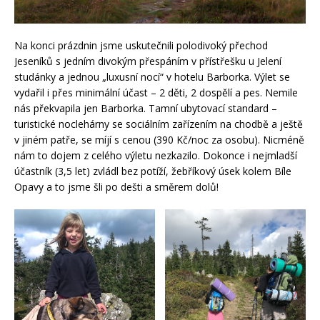
Na konci prázdnin jsme uskutečnili polodivoký přechod
Jeseníků s jedním divokým přespáním v přístřešku u Jelení
studánky a jednou „luxusní nocí“ v hotelu Barborka. Výlet se
vydařil i přes minimální účast – 2 děti, 2 dospělí a pes. Nemile
nás překvapila jen Barborka. Tamní ubytovací standard –
turistické noclehárny se sociálním zařízením na chodbě a ještě
v jiném patře, se míjí s cenou (390 Kč/noc za osobu). Nicméně
nám to dojem z celého výletu nezkazilo. Dokonce i nejmladší
účastník (3,5 let) zvládl bez potíží, žebříkový úsek kolem Bíle
Opavy a to jsme šli po dešti a směrem dolů!