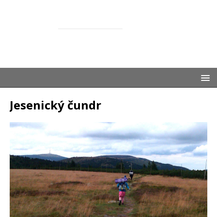
ŽASNEM
SPOLEČNĚ S DĚTMI
Jesenický čundr