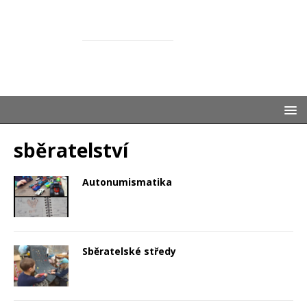
ŽASNEM
SPOLEČNĚ S DĚTMI
sběratelství
Autonumismatika
Sběratelské středy