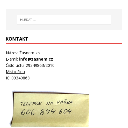
KONTAKT
Název: Žasnem z.s.
E-amil:
info@zasnem.cz
Číslo účtu: 29349863/2010
Místo činu
IČ: 09349863