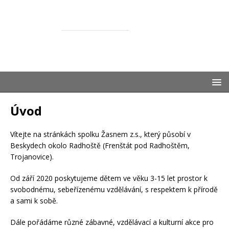
ŽASNEM
SPOLEČNĚ S DĚTMI
Úvod
Vítejte na stránkách spolku Žasnem z.s., který působí v
Beskydech okolo Radhoště (Frenštát pod Radhoštěm,
Trojanovice).
Od září 2020 poskytujeme dětem ve věku 3-15 let prostor k
svobodnému, sebeřízenému vzdělávání, s respektem k přírodě
a sami k sobě.
Dále pořádáme různé zábavné, vzdělávací a kulturní akce pro